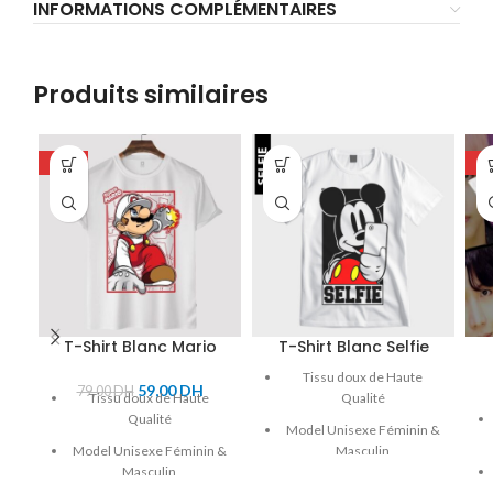
INFORMATIONS COMPLÉMENTAIRES
Produits similaires
-25%
-5
T-Shirt Blanc Mario
T-Shirt Blanc Selfie
Tissu doux de Haute
59,00
DH
79,00
DH
Tissu doux de Haute
Qualité
Qualité
Model Unisexe Féminin &
Model Unisexe Féminin &
Masculin
Masculin
Marque : SUBLIMA