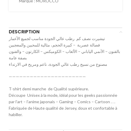
Marque :
MOROCCO
DESCRIPTION
تيشيرت نصف كم رطب عالي الجودة مناسب لجميع الأعمار
فصالة عصرية – كبيرة الحجم، مثالية للمحبين والمعجبين
بالفنون – الأنمي الياباني – الألعاب – الكوميكس – الكارتون – والفنون
بصفة عامة
مصنوع من نسيج رطب عالي الجودة، ناعم ومريح في الارتداء
——————————————————————
T-shirt demi manche de Qualité supérieure.
Découpe Unisex à la mode, idéal pour les geeks passionnée
par l’art – l’anime japonais – Gaming – Comics – Cartoon . . .
Fabriquée de Haute qualité de Jersey, doux et confortable à
habiller.