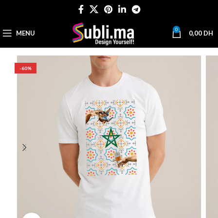
0
MENU
0,00
DH
-60%