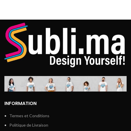
Marque : SUBLIMA
Coupe model Unisexe très
Coupe model Unisexe très
Confortable
Confortable
impression direct sur les
impression direct sur les
fibres du tissu
fibres du tissu
Résistant au lavage
Résistant au lavage
jusqu’à 60 dégrée
jusqu’à 60 dégrée
INFORMATION
Termes et Conditions
Politique de Livraison