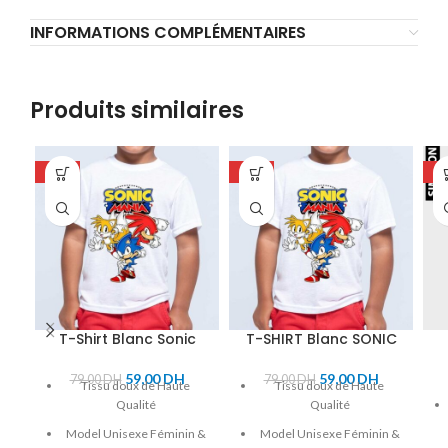
INFORMATIONS COMPLÉMENTAIRES
Produits similaires
-25%
-25%
-1
T-Shirt Blanc Sonic
T-SHIRT Blanc SONIC
59,00
DH
59,00
DH
79,00
DH
79,00
DH
Tissu doux de Haute
Tissu doux de Haute
Qualité
Qualité
Model Unisexe Féminin &
Model Unisexe Féminin &