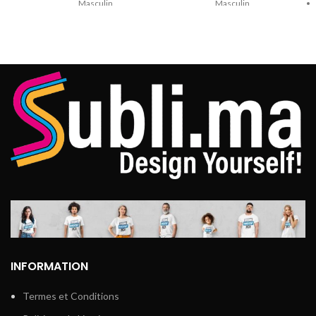
Masculin
Masculin
Marque : SUBLIMA
Marque : SUBLIMA
Coupe model Unisexe très
Coupe model Unisexe très
Confortable
Confortable
impression direct sur les
impression direct sur les
fibres du tissu
fibres du tissu
Résistant au lavage
Résistant au lavage
jusqu’à 60 dégrée
jusqu’à 60 dégrée
INFORMATION
Termes et Conditions