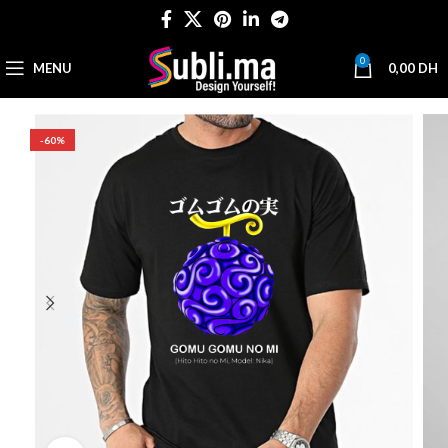
0
MENU
0,00
DH
-60%