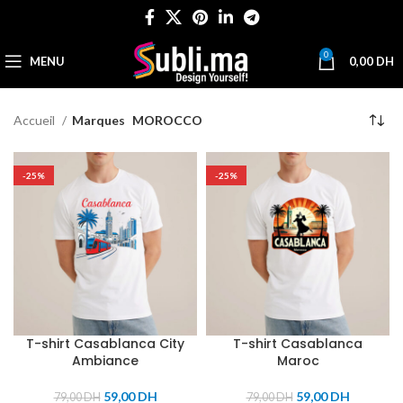
0
MENU
0,00
DH
Accueil
Marques
MOROCCO
-25%
-25%
T-shirt Casablanca City
T-shirt Casablanca
Ambiance
Maroc
59,00
DH
59,00
DH
79,00
DH
79,00
DH