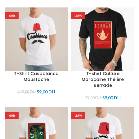
-60%
-25%
T-Shirt Casablanca
T-shirt Culture
Moustache
Marocaine Théière
Berrade
59,00
DH
149,00
DH
59,00
DH
79,00
DH
-60%
-25%