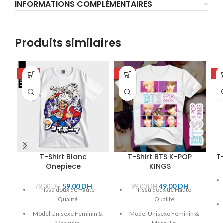
INFORMATIONS COMPLÉMENTAIRES
Produits similaires
-25%
-51%
-2
T-Shirt Blanc
T-Shirt BTS K-POP
T
Onepiece
KINGS
59,00
DH
49,00
DH
79,00
DH
99,00
DH
Tissu doux de Haute
Tissu doux de Haute
Qualité
Qualité
Model Unisexe Féminin &
Model Unisexe Féminin &
Masculin
Masculin