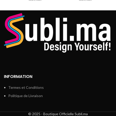
Marque : SUBLIMA
Marque : SUBLIMA
Coupe model Unisexe très
Coupe model Unisexe très
Confortable
Confortable
impression direct sur les
impression direct sur les
fibres du tissu
fibres du tissu
Résistant au lavage
Résistant au lavage
jusqu’à 60 dégrée
jusqu’à 60 dégrée
INFORMATION
Termes et Conditions
Politique de Livraison
© 2025 - Boutique Officielle Subli.ma