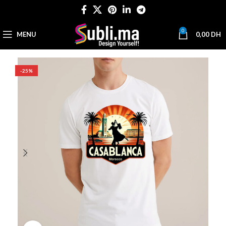
0
MENU
0,00
DH
-25%