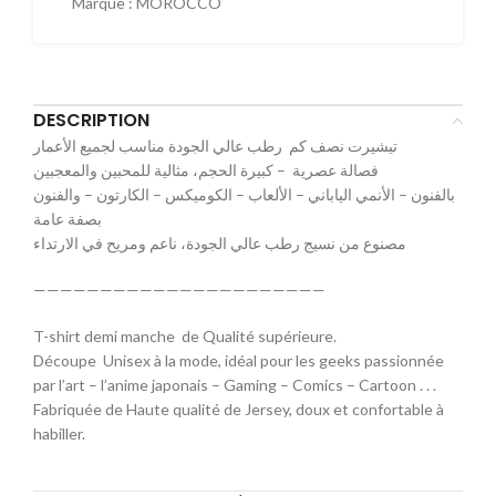
Marque :
MOROCCO
DESCRIPTION
تيشيرت نصف كم رطب عالي الجودة مناسب لجميع الأعمار
فصالة عصرية – كبيرة الحجم، مثالية للمحبين والمعجبين
بالفنون – الأنمي الياباني – الألعاب – الكوميكس – الكارتون – والفنون
بصفة عامة
مصنوع من نسيج رطب عالي الجودة، ناعم ومريح في الارتداء
——————————————————————
T-shirt demi manche de Qualité supérieure.
Découpe Unisex à la mode, idéal pour les geeks passionnée
par l’art – l’anime japonais – Gaming – Comics – Cartoon . . .
Fabriquée de Haute qualité de Jersey, doux et confortable à
habiller.