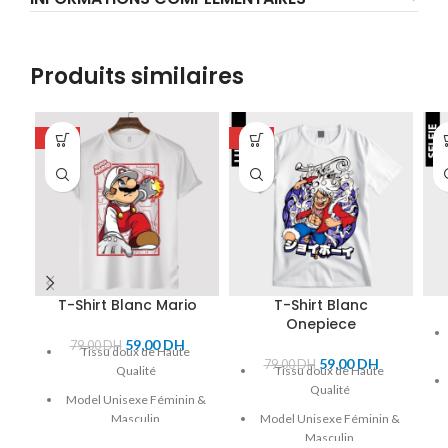
Produits similaires
-25%
-25%
T-Shirt Blanc Mario
T-Shirt Blanc
Onepiece
59,00
DH
79,00
DH
Tissu doux de Haute
59,00
DH
79,00
DH
Qualité
Tissu doux de Haute
Qualité
Model Unisexe Féminin &
Masculin
Model Unisexe Féminin &
Masculin
Marque : SUBLIMA