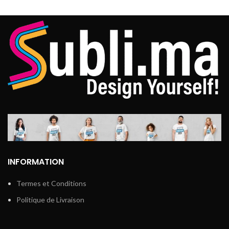
Marque : SUBLIMA
Coupe model Unisexe très
Confortable
Coupe model Unisexe très
Confortable
impression direct sur les
fibres du tissu
impression direct sur les
fibres du tissu
Résistant au lavage
jusqu’à 60 dégrée
Résistant au lavage
jusqu’à 60 dégrée
INFORMATION
Termes et Conditions
Politique de Livraison