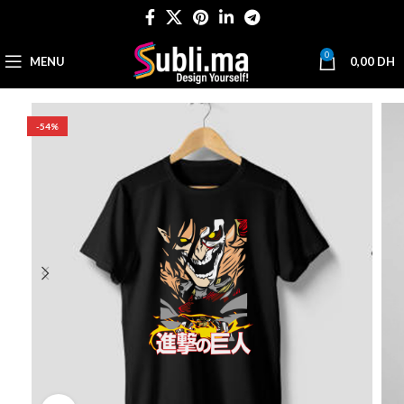
0
MENU
0,00
DH
-54%