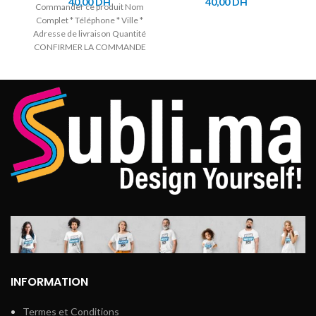
40,00
DH
40,00
DH
Commander ce produit Nom
Complet * Téléphone * Ville *
Adresse de livraison Quantité
CONFIRMER LA COMMANDE
INFORMATION
Termes et Conditions