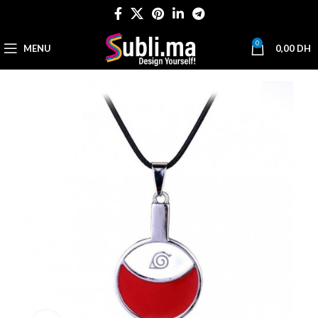
0
MENU
0,00
DH