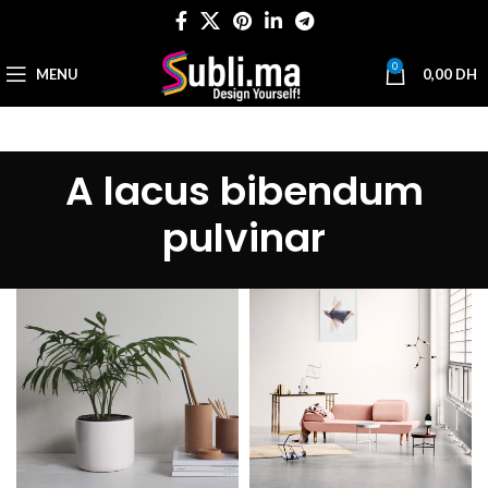
0
MENU
0,00
DH
A lacus bibendum
pulvinar